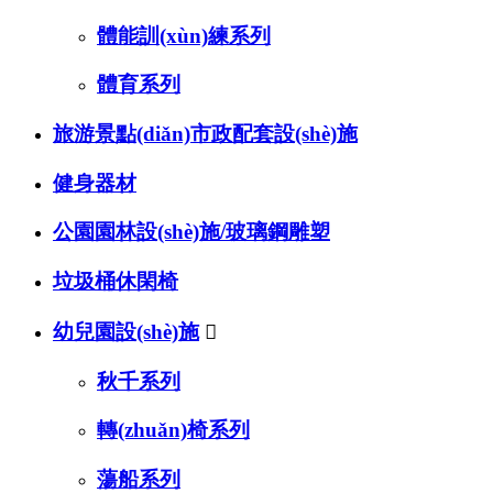
體能訓(xùn)練系列
體育系列
旅游景點(diǎn)市政配套設(shè)施
健身器材
公園園林設(shè)施/玻璃鋼雕塑
垃圾桶休閑椅
幼兒園設(shè)施

秋千系列
轉(zhuǎn)椅系列
蕩船系列