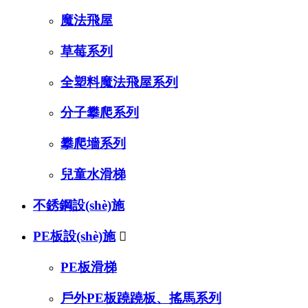
魔法飛屋
草莓系列
全塑料魔法飛屋系列
分子攀爬系列
攀爬墻系列
兒童水滑梯
不銹鋼設(shè)施
PE板設(shè)施

PE板滑梯
戶外PE板蹺蹺板、搖馬系列