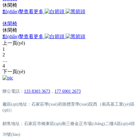
休閑椅
點(diǎn)擊查看更多
休閑椅
休閑椅
點(diǎn)擊查看更多
上一頁(yè)
1
2
…
4
下一頁(yè)
辦公電話：
133 8303 3673
，
177 6901 2673
廠區(qū)地址：石家莊學(xué)府路體育學(xué)院西（南高基工業(yè)區
(qū)）
銷售地址：石家莊市橋東區(qū)南三條金正市場(chǎng)二樓A區(qū)4排
39號(hào)