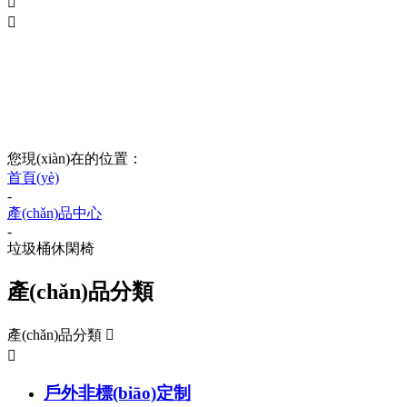


重新定義無(wú)動(dòng)力
主題樂(lè)園產(chǎn)業(yè)
您現(xiàn)在的位置：
首頁(yè)
-
產(chǎn)品中心
-
垃圾桶休閑椅
產(chǎn)品分類
產(chǎn)品分類


戶外非標(biāo)定制