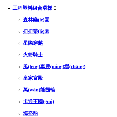
工程塑料組合滑梯

森林樂(lè)園
扭扭樂(lè)園
星際穿越
火箭騎士
風(fēng)車農(nóng)場(chǎng)
皇家宮殿
萬(wàn)能齒輪
卡通王國(guó)
海盜船